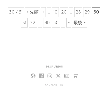
30 / 51
« 先頭
«
...
10
20
...
28
29
30
31
32
...
40
50
...
»
最後 »
© LISA LARSON
tonkachi, LTD