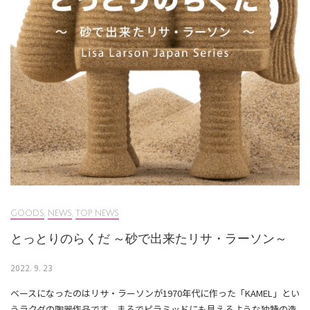
GOODS
,
NEWS
,
TOP NEWS
とっとりのらくだ ～砂で出来たリサ・ラーソン～
2022. 9. 23
ベースになったのはリサ・ラーソンが1970年代に作った「KAMEL」とい
うラクダの陶器作品です。まるでピラミッドにも見えるような独特の造