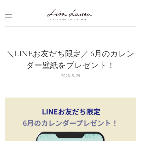
Skip
to
content
＼LINEお友だち限定／ 6月のカレン
ダー壁紙をプレゼント！
2026. 5. 29