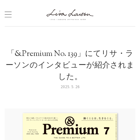
Skip
to
content
「&Premium No. 139」にてリサ・ラ
ーソンのインタビューが紹介されま
した。
2025. 5. 26