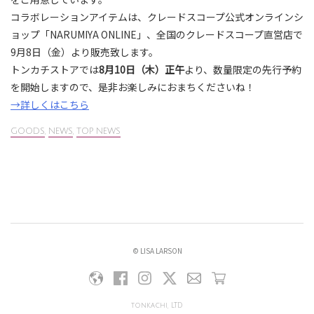
コラボレーションアイテムは、クレードスコープ公式オンラインシ
ョップ「NARUMIYA ONLINE」、全国のクレードスコープ直営店で
9月8日（金）より販売致します。
トンカチストアでは
8月10日（木）正午
より、数量限定の先行予約
を開始しますので、是非お楽しみにおまちくださいね！
→詳しくはこちら
GOODS
,
NEWS
,
TOP NEWS
© LISA LARSON
tonkachi, LTD