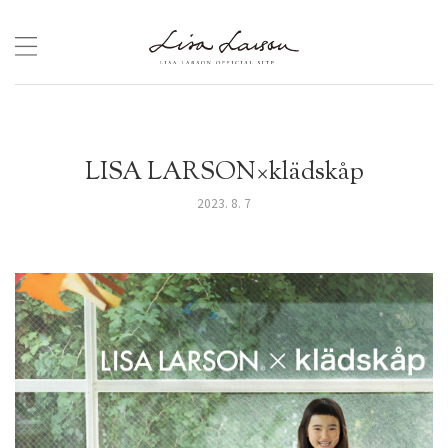
Skip
to
content
LISA LARSON×klädskåp
2023. 8. 7