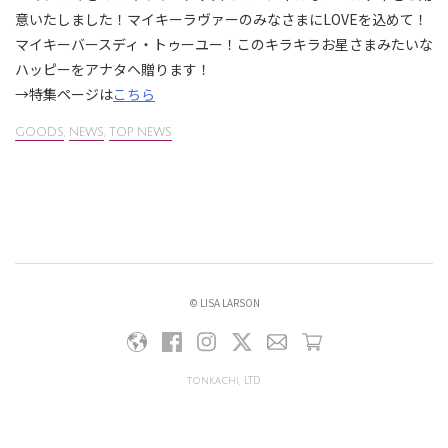
意いたしました！マイキーラヴァーのみなさまにLOVEを込めて！
マイキーバースディ・トゥーユー！このキラキラお星さまみたいな
ハッピーをアナタヘ贈ります！
→特集ページは
こちら
GOODS
,
NEWS
,
TOP NEWS
© LISA LARSON
tonkachi, LTD