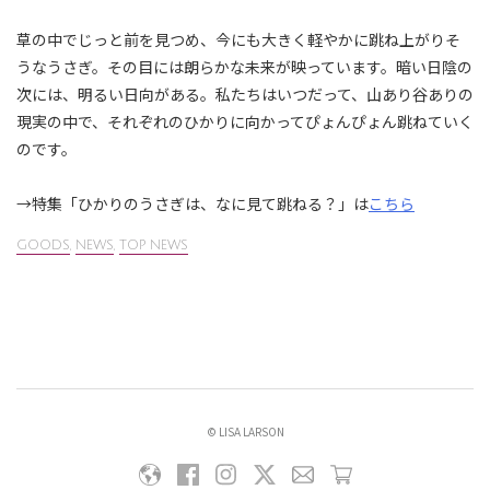
草の中でじっと前を見つめ、今にも大きく軽やかに跳ね上がりそ
うなうさぎ。その目には朗らかな未来が映っています。暗い日陰の
次には、明るい日向がある。私たちはいつだって、山あり谷ありの
現実の中で、それぞれのひかりに向かってぴょんぴょん跳ねていく
のです。
→特集「ひかりのうさぎは、なに見て跳ねる？」は
こちら
GOODS
,
NEWS
,
TOP NEWS
© LISA LARSON