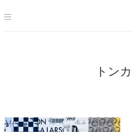
Skip
to
content
トンカ