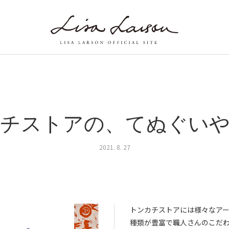
チストアの、てぬぐい
2021. 8. 27
トンカチストアには様々なア
種類が豊富で職人さんのこだ