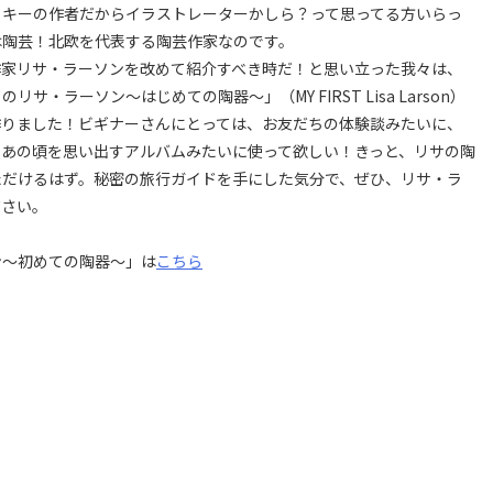
イキーの作者だからイラストレーターかしら？って思ってる方いらっ
は陶芸！北欧を代表する陶芸作家なのです。
作家リサ・ラーソンを改めて紹介すべき時だ！と思い立った我々は、
サ・ラーソン～はじめての陶器～」（MY FIRST Lisa Larson）
作りました！ビギナーさんにとっては、お友だちの体験談みたいに、
、あの頃を思い出すアルバムみたいに使って欲しい！きっと、リサの陶
ただけるはず。秘密の旅行ガイドを手にした気分で、ぜひ、リサ・ラ
ださい。
ン～初めての陶器～」は
こちら