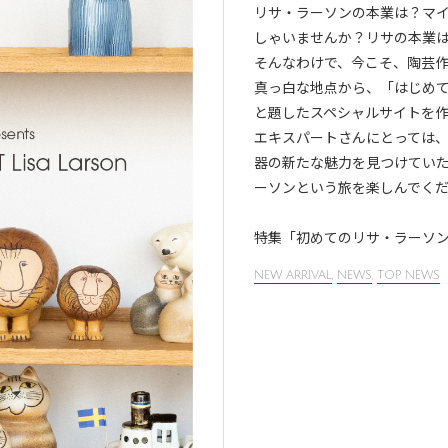
リサ・ラーソンの本業は？マ
しゃいませんか？リサの本業
そんなわけで、今こそ、陶芸
真っ白な地点から、「はじめてのリ
と題したスペシャルサイトを
エキスパートさんにとっては
器の新たな魅力を見つけてい
ーソンという旅を楽しんでく
特集「初めてのリサ・ラーソ
NEW ARRIVAL
,
NEWS
,
TOP NEWS