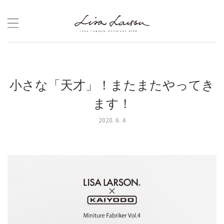
Skip
to
content
小さな「天才」！またまたやってき
ます！
2020. 6. 4